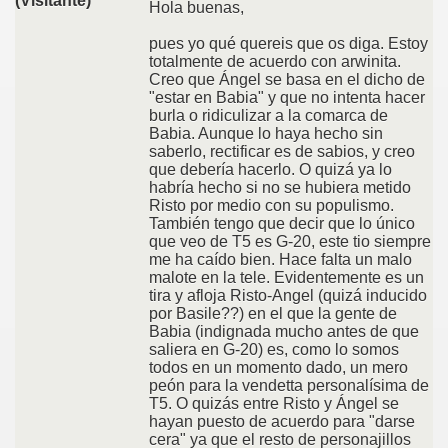
(Visitante)
Hola buenas,
pues yo qué quereis que os diga. Estoy
totalmente de acuerdo con arwinita.
Creo que Ángel se basa en el dicho de
"estar en Babia" y que no intenta hacer
burla o ridiculizar a la comarca de
Babia. Aunque lo haya hecho sin
saberlo, rectificar es de sabios, y creo
que debería hacerlo. O quizá ya lo
habría hecho si no se hubiera metido
Risto por medio con su populismo.
También tengo que decir que lo único
que veo de T5 es G-20, este tio siempre
me ha caído bien. Hace falta un malo
malote en la tele. Evidentemente es un
tira y afloja Risto-Angel (quizá inducido
por Basile??) en el que la gente de
Babia (indignada mucho antes de que
saliera en G-20) es, como lo somos
todos en un momento dado, un mero
peón para la vendetta personalísima de
T5. O quizás entre Risto y Ángel se
hayan puesto de acuerdo para "darse
cera" ya que el resto de personajillos