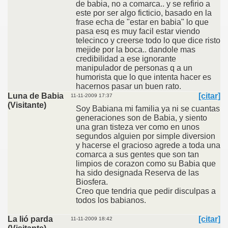
de babia, no a comarca.. y se refirio a
este por ser algo ficticio, basado en la
frase echa de "estar en babia" lo que
pasa esq es muy facil estar viendo
telecinco y creerse todo lo que dice risto
mejide por la boca.. dandole mas
credibilidad a ese ignorante
manipulador de personas q a un
humorista que lo que intenta hacer es
hacernos pasar un buen rato.
Luna de Babia
[citar]
11-11-2009 17:37
(Visitante)
Soy Babiana mi familia ya ni se cuantas
generaciones son de Babia, y siento
una gran tisteza ver como en unos
segundos alguien por simple diversion
y hacerse el gracioso agrede a toda una
comarca a sus gentes que son tan
limpios de corazon como su Babia que
ha sido designada Reserva de las
Biosfera.
Creo que tendria que pedir disculpas a
todos los babianos.
La lió parda
[citar]
11-11-2009 18:42