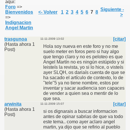
aqui:
Foro
=>
Siguiente -
Bienvenidos
<- Volver
1
2
3
4
5
6
7
8
>
=>
Indignacion
Angel Martin
trasgunoa
[citar]
11-11-2009 13:02
(Hasta ahora 1
Hola soy nueva en este foro y no me
Post)
suelo meter en foros pero si hay algo
que tengo claro y no es peloteo es que
Angel Martín no es ningún estúpido y si
leisteís la revista, yo si lo hice, o visteís
ayer SLQH, os dariaís cuenta de que se
ha sacado el artículo de contexto, lo de
"tele"5 ya no tiene nombre, estos por
inventar y sacar audiencia son capaces
de vender a quien sea o mentir de lo
que sea.
arwinita
[citar]
11-11-2009 15:07
(Hasta ahora 1
si os dignarais a buscar informacion
Post)
antes de opinar sabrias de que va todo
este tema.. como ayer aclaro angel
martin, ya dijo que se refirio al pueblo