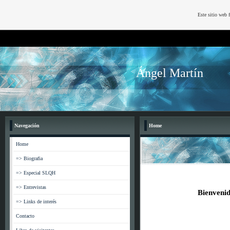
Este sitio web 
Ángel Martín
Navegación
Home
Home
=> Biografia
=> Especial SLQH
=> Entrevistas
Bienvenid
=> Links de interés
Contacto