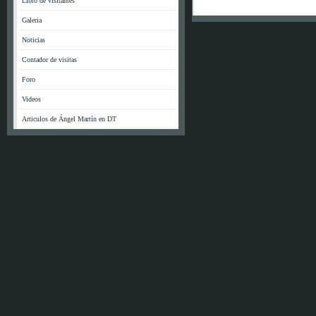
Libro de visitantes
Galeria
Noticias
Contador de visitas
Foro
Videos
Articulos de Ángel Martín en DT