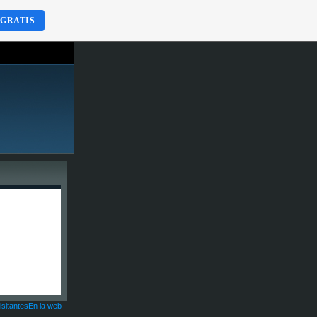
 GRATIS
isitantesEn la web