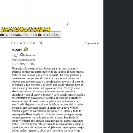
1
2
3
4
5
6
7
8
...
31
Siguiente ->
DANIEL
dfg_10
hotmail.es
http://pornhub.com
01-01-2022, 19:07
Una paja a la crema es una buena paja, es una paja muy
gustosa porque del gusto que te da en la poya te saca mucha
leche de los huevos y te alivia bastante. Es muy gustosa y
consiste en que yo veo el culo a la tia y se me ponen los
huevos que me explotan y a continuacion me voy al vater de
la oficina y me encierro y se creen que estoy jiñando pero es
que me estoy haciendo una paja a la crema. Yo voy y me
siento en la taza del vater y me saco la poya que esta
empalma y con el capuyo morao y cojo papel, mucho papel y
me envuelvo la poya toda ella como si fuera un cilindro y
entonces cojo el dosificador de jabon que es blanco a la
semilla de algodon y arrelleno de jabon la parte del cilindro
de papel que sobresale desde la punta de la poya y echo
mucho y parte se va colando por todo el cilindro y toda la
poya queda llena de jabon. Un truco bueno para que la paja
de mas gusto es llenar la palma de la mano izquierda de
jabon y frotarse los huevos para que asi del gusto salga mas
leche. Una vez hecho esto se trata de menear arriba y abajo el
papel y el roce de la poya con el jabon es mejor que el mejor
de los coños jugosos y abiertos y yo cierro los ojos y me