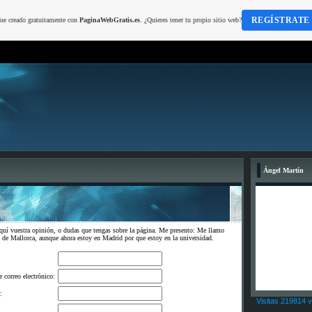
REGÍSTRATE
fue creado gratuitamente con
PaginaWebGratis.es
. ¿Quieres tener tu propio sitio web?
Ángel Martín
aquí vuestra opinión, o dudas que tengas sobre la página. Me presento: Me llamo
de Mallorca, aunque ahora estoy en Madrid por que estoy en la universidad.
e correo electrónico:
:
Visitas 219814 v