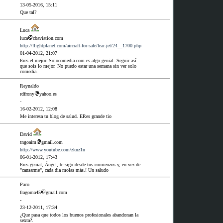
13-05-2016, 15:11
Que tal?
Luca
luca
cbaviation.com
http://flightplanet.com/aircraft-for-sale/lear-jet/24__1700.php
01-04-2012, 21:07
Eres el mejor. Solocomedia.com es algo genial. Seguir así
que sois lo mejor. No puedo estar una semana sin ver solo
comedia.
Reynaldo
rdfrony
yahoo.es
-
16-02-2012, 12:08
Me interesa tu blog de salud. ERes grande tio
David
tngoaim
gmail.com
http://www.youtube.com/zknz1n
06-01-2012, 17:43
Eres genial, Ángel, te sigo desde tus comienzos y, en vez de
"cansarme", cada dia molas más.! Un saludo
Paco
fragoma45
gmail.com
-
23-12-2011, 17:34
¿Que pasa que todos los buenos profesionales abandonan la
sexta?.