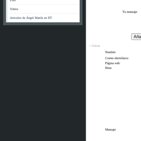
Foro
Videos
Tu mensaje:
Articulos de Ángel Martín en DT
<-Volver
Nombre:
Correo electrónico:
Página web:
Hora:
Mensaje: