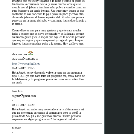
imagino que me estoy foyando a la rubia y como el gusto es
tan bueno la corrida es bestial y sacas mucha leche que se
mezcla con el jabon y terminas echo polvo y corrido como un
puto becerro o un cerdo berraco. Un truco muy bueno es que
conforme te vas haciendo la paja paras un poco y echas otro
chorro de jabon en el hueco superior del cilindro que poco a
poco cae en la punta del nabo y continuas haciendote la paja a
la crema.
Como digo es una paja muy gustosa y que te saca mucha
leche y espero que os sirva de consejo y os la hagais porque
da mucho gusto y es lo mejor que hay. en la oficina pensaran
que soy un cagon y que siempre estoy cagando pero lo que
hago es hacerme muchas pajas a la crema. Hoy ya llevo tres.
abraham box
abraham
carlbulls.es
http://www.carlbulls.es
05-11-2017, 19:55
Hola Angel, estoy deseando volver a verte en un programa
tipo SLQH ya que hace falta un programa asi, estoy harto de
la telebasura, y tu programa ponia las cosas en su sitio. Eres
un crack
Jose luis
sagatzt
gmail.com
-
08-01-2017, 13:29
Hola Angel, no ando muy conectado a la tv ultimamente así
que no me tengas en cuenta el comentario pero te perdí la
pista desde SLQH y me gustabas mucho. Tienes pensado
reaparecer en algún programa asi? Sería genial, saludos!
Manolo
-