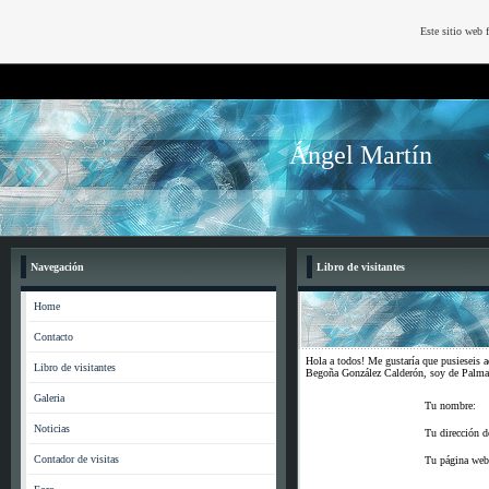
Este sitio web 
Ángel Martín
Navegación
Libro de visitantes
Home
Contacto
Hola a todos! Me gustaría que pusieseis 
Libro de visitantes
Begoña González Calderón, soy de Palma 
Galeria
Tu nombre:
Noticias
Tu dirección d
Contador de visitas
Tu página web