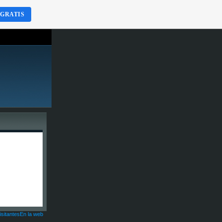
 GRATIS
isitantesEn la web