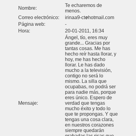
Te echaremos de
Nombre:
menos.
Correo electrónico:
irinaa9-ct
hotmail.com
Página web:
-
Hora:
20-01-2011, 16:34
Ángel, tío, eres muy
grande... Gracias por
tantas cosas. Me has
hecho reír hasta llorar, y
hoy, me has hecho
llorar. Le has dado
mucho a la televisión,
contigo no será lo
mismo. La silla que
ocupabas, no podrá ser
para nadie más, porque
eres único. Espero de
Mensaje:
verdad que tengas
mucho éxito y todo lo
que te propongas. Y que
tengas una cosa clara,
en nuestros corazones
siempre quedarán
grabadas las risas que