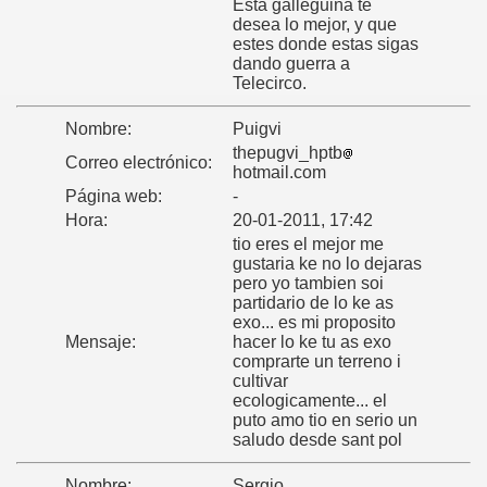
Esta galleguiña te
desea lo mejor, y que
estes donde estas sigas
dando guerra a
Telecirco.
Nombre:
Puigvi
thepugvi_hptb
Correo electrónico:
hotmail.com
Página web:
-
Hora:
20-01-2011, 17:42
tio eres el mejor me
gustaria ke no lo dejaras
pero yo tambien soi
partidario de lo ke as
exo... es mi proposito
Mensaje:
hacer lo ke tu as exo
comprarte un terreno i
cultivar
ecologicamente... el
puto amo tio en serio un
saludo desde sant pol
Nombre:
Sergio