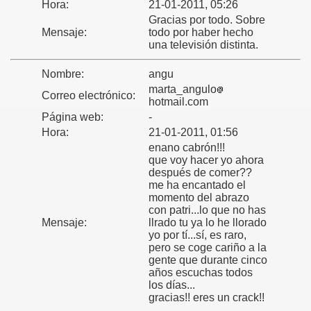
Hora:
21-01-2011, 05:26
Gracias por todo. Sobre
Mensaje:
todo por haber hecho
una televisión distinta.
Nombre:
angu
marta_angulo
Correo electrónico:
hotmail.com
Página web:
-
Hora:
21-01-2011, 01:56
enano cabrón!!!
que voy hacer yo ahora
después de comer??
me ha encantado el
momento del abrazo
con patri...lo que no has
Mensaje:
llrado tu ya lo he llorado
yo por tí...sí, es raro,
pero se coge cariño a la
gente que durante cinco
años escuchas todos
los días...
gracias!! eres un crack!!