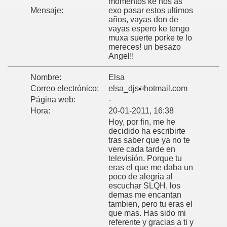
momentos ke nos as
Mensaje:
exo pasar estos ultimos
años, vayas don de
vayas espero ke tengo
muxa suerte porke te lo
mereces! un besazo
Angel!!
Nombre:
Elsa
Correo electrónico:
elsa_djs
hotmail.com
Página web:
-
Hora:
20-01-2011, 16:38
Hoy, por fin, me he
decidido ha escribirte
tras saber que ya no te
vere cada tarde en
televisión. Porque tu
eras el que me daba un
poco de alegria al
escuchar SLQH, los
demas me encantan
tambien, pero tu eras el
que mas. Has sido mi
referente y gracias a ti y