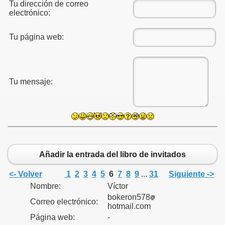
Tu dirección de correo
electrónico:
Tu página web:
Tu mensaje:
Añadir la entrada del libro de invitados
<- Volver
1
2
3
4
5
6
7
8
9
...
31
Siguiente ->
Nombre:
Víctor
bokeron578
Correo electrónico:
hotmail.com
Página web:
-