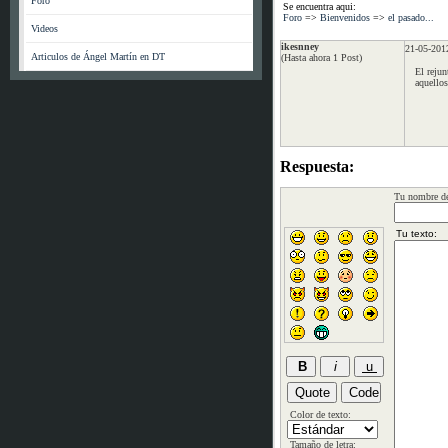
Foro
Se encuentra aqui:
Foro
=>
Bienvenidos
=>
el pasado...
Videos
ikesnney
21-05-201
Articulos de Ángel Martín en DT
(Hasta ahora 1 Post)
El rejun
aquellos
Respuesta:
Tu nombre de
Color de texto:
Tamaño de letra: