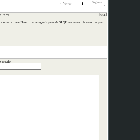
Siguiente-
<-Volver
1
>
[citar]
2 02:19
tarse sería maravilloso,... una segunda parte de SLQH con todos...buenos tiempos
....
 usuario: