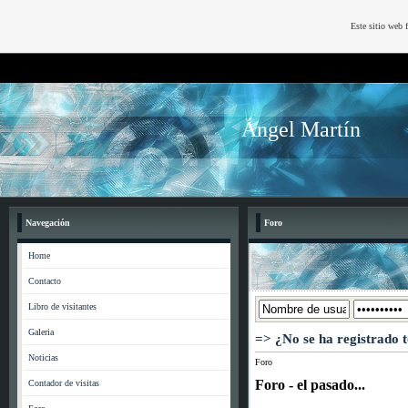
Este sitio web 
Ángel Martín
Navegación
Foro
Home
Contacto
Libro de visitantes
Galeria
=> ¿No se ha registrado 
Noticias
Foro
Foro - el pasado...
Contador de visitas