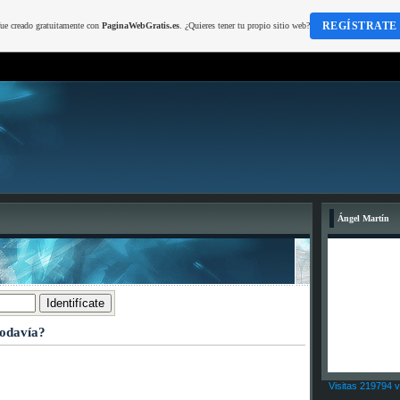
REGÍSTRATE
fue creado gratuitamente con
PaginaWebGratis.es
. ¿Quieres tener tu propio sitio web?
Ángel Martín
todavía?
Visitas 219794 v