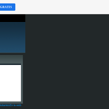
 GRATIS
isitantesEn la web