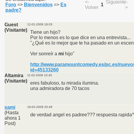
<-
Siguiente-
Foro
=>
Bienvenidos
=>
Es
1
Volver
>
padre?
Guest
12-01-2009 18:03
(Visitante)
Tiene un hijo?
Por lo menos es lo que dice en una entrevista...
"¿Qué es lo mejor que te ha pasado en un escen
Ver sonreír a
mi
hijo"
http://www.paramountcomedy.es/pc.es/nuevos
id=45133260
Altamira
11-02-2009 10:45
(Visitante)
eres fabuloso, tu mirada ilumina.
una admiradora de 70 tacos
sami
19-02-2009 20:48
(Hasta
de verdad angel es padree??? respuesta rapida^
ahora 1
Post)