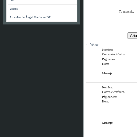
Foro
Videos
Tu mensaje:
Articulos de Ángel Martín en DT
<- Volver
Nombre:
Correo electrónico:
Página web:
Hora:
Mensaje:
Nombre:
Correo electrónico:
Página web:
Hora:
Mensaje: