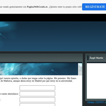
REGÍSTRATE
fue creado gratuitamente con
PaginaWebGratis.es
. ¿Quieres tener tu propio sitio web?
Ángel Martín
aquí vuestra opinión, o dudas que tengas sobre la página. Me presento: Me llamo
de Mallorca, aunque ahora estoy en Madrid por que estoy en la universidad.
e correo electrónico:
:
Visitas 219747 v