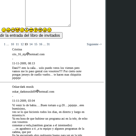
1
...
10
11
12
13
14
15
16
...
31
Siguiente ->
Cristina
cris_16_ztp
hotmail.com
-
11-11-2009, 08:13
Dani!!! eres la caña... solo puedo veros los viernes pero
vamos me lo paso genial con vosotros!!!! Por cierto note
pongas jerseys de cuello vuelto... te hacen mas chiquitin
jejejeje
Oskar-dark musik
oskar_darkmusik69
hotmail.com
-
11-11-2009, 03:04
Vi venir lo de babia.....Buen tortazo a g-20....jejejeje...eres
buenisimo,
veo se lo que hicisteis todos los dias, en directo y luego en
misexta.tv.
Ya era hora de que hubiese un programa asi en la tele, de echo
con vosotros
comenze a verla,(tambien gracias a el intermedio)
....os agradezco a ti ,a tu equipo y algunos programas de la
cadena, que por
fin he encontrado algo realmente bueno para ver en la tele...