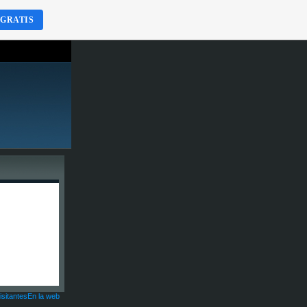
 GRATIS
isitantesEn la web