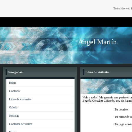
Este sitio web 
Ángel Martín
Navegación
Libro de visitantes
Home
Contacto
Hola a todos! Me gustaría que pusieseis 
Libro de visitantes
Begoña González Calderón, soy de Palma 
Galeria
Tu nombre:
Noticias
Tu dirección d
Contador de visitas
Tu página web