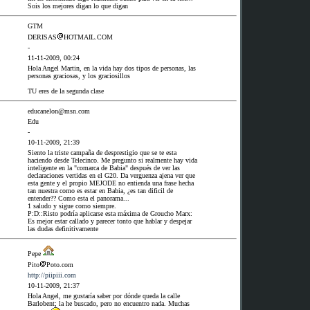
Sois los mejores digan lo que digan
GTM
DERISAS
HOTMAIL.COM
-
11-11-2009, 00:24
Hola Angel Martin, en la vida hay dos tipos de personas, las
personas graciosas, y los graciosillos
TU eres de la segunda clase
educanelon@msn.com
Edu
-
10-11-2009, 21:39
Siento la triste campaña de desprestigio que se te esta
haciendo desde Telecinco. Me pregunto si realmente hay vida
inteligente en la "comarca de Babia" después de ver las
declaraciones vertidas en el G20. Da verguenza ajena ver que
esta gente y el propio MEJODE no entienda una frase hecha
tan nuestra como es estar en Babia, ¿es tan dificil de
entender?? Como esta el panorama...
1 saludo y sigue como siempre.
P:D::Risto podría aplicarse esta máxima de Groucho Marx:
Es mejor estar callado y parecer tonto que hablar y despejar
las dudas definitivamente
Pepe
Pito
Poto.com
http://piipiii.com
10-11-2009, 21:37
Hola Angel, me gustaría saber por dónde queda la calle
Barlobent; la he buscado, pero no encuentro nada. Muchas