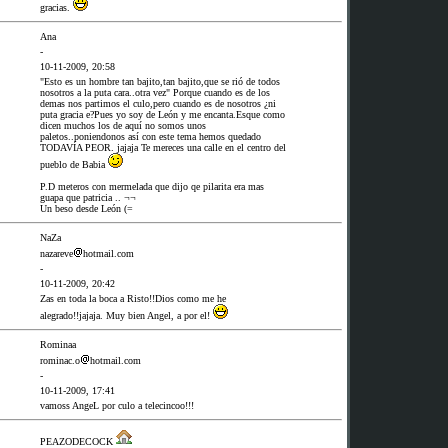
gracias.
Ana
-
10-11-2009, 20:58
"Esto es un hombre tan bajito,tan bajito,que se rió de todos
nosotros a la puta cara..otra vez" Porque cuando es de los
demas nos partimos el culo,pero cuando es de nosotros ¿ni
puta gracia e?Pues yo soy de León y me encanta.Esque como
dicen muchos los de aquí no somos unos
paletos..poniendonos así con este tema hemos quedado
TODAVÍA PEOR. jajaja Te mereces una calle en el centro del
pueblo de Babia
P.D meteros con mermelada que dijo qe pilarita era mas
guapa que patricia .. ¬¬
Un beso desde León (=
NaZa
nazareve
hotmail.com
-
10-11-2009, 20:42
Zas en toda la boca a Risto!!Dios como me he
alegrado!!jajaja. Muy bien Angel, a por el!
Rominaa
rominac.o
hotmail.com
-
10-11-2009, 17:41
vamoss AngeL por culo a telecincoo!!!
PEAZODECOCK