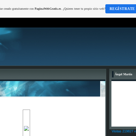
REGÍSTRATE
fue creado gratuitamente con
PaginaWebGratis.es
. ¿Quieres tener tu propio sitio web?
Ángel Martín
Visitas 219827 v