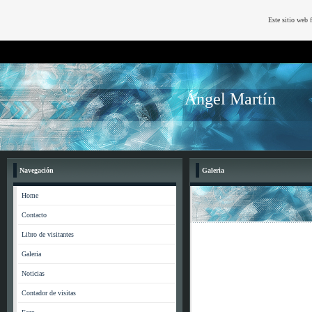
Este sitio web 
Ángel Martín
Navegación
Galeria
Home
Contacto
Libro de visitantes
Galeria
Noticias
Contador de visitas