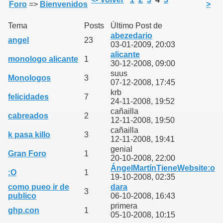
Foro
=>
Bienvenidos
>
Tema
Posts
Último Post de
abezedario
angel
23
03-01-2009, 20:03
alicante
monologo alicante
1
30-12-2008, 09:00
suus
Monologos
3
07-12-2008, 17:45
krb
felicidades
7
24-11-2008, 19:52
cañailla
cabreados
2
12-11-2008, 19:50
cañailla
k pasa killo
3
12-11-2008, 19:41
genial
Gran Foro
1
20-10-2008, 22:00
ÁngelMartínTieneWebsite:o
:O
1
19-10-2008, 02:35
como pueo ir de
dara
3
publico
06-10-2008, 16:43
primera
ghp.con
1
05-10-2008, 10:15