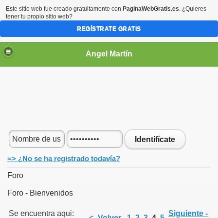
Este sitio web fue creado gratuitamente con
PaginaWebGratis.es
. ¿Quieres
tener tu propio sitio web?
REGÍSTRATE GRATIS
Ángel Martín
Identifícate
=> ¿No se ha registrado todavía?
Foro
Foro - Bienvenidos
Se encuentra aqui:
Siguiente -
<- Volver
1
2
3
4
5